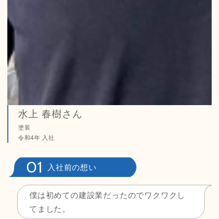
水上 春樹
さん
塗装
令和4年 入社
入社前の想い
僕は初めての建設業だったのでワクワクし
てました。